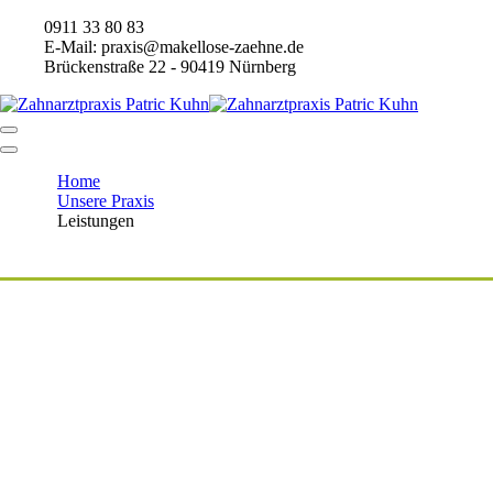
Skip
0911 33 80 83
to
E-Mail: praxis@makellose-zaehne.de
content
Brückenstraße 22 - 90419 Nürnberg
Home
Unsere Praxis
Leistungen